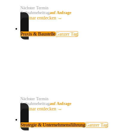
Nächster Termin
auf Anfrage
Teilnahmebeitrag
auf Anfrage
Seminar entdecken
→
Praxis & Baustelle
Ganzer Tag
KI auf der Baustelle
Fotos auf dem Mobiltelefon, Sprachnotizen im Chat und
Arbeitsberichte, die erst Tage später geschrieben
werden? Du entwickelst mit KI einen praxistauglichen
Ablauf für Baudokumentation, Übergaben und Mängel.
Nächster Termin
auf Anfrage
Teilnahmebeitrag
auf Anfrage
Seminar entdecken
→
Strategie & Unternehmensführung
Ganzer Tag