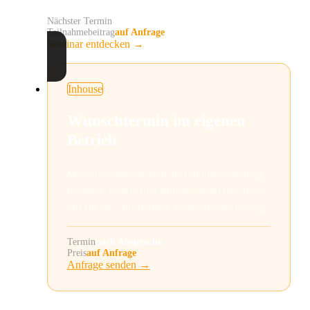
Nächster Termin
auf Anfrage
Teilnahmebeitrag
auf Anfrage
Seminar entdecken
→
Inhouse
Wunschtermin im eigenen
Betrieb
Mehrere Seminare sind als Inhouse-Schulung
buchbar. Termin und Ablauf stimmt das Team
mit Dir ab – für Betrieb, Verband oder Innung.
Termin
nach Absprache
Preis
auf Anfrage
Anfrage senden
→