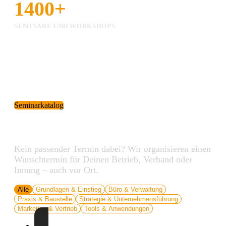
1400+
SEMINARE UND WORKSHOPS
Seminarkatalog
Unsere Seminare
Kein passender Termin dabei? Wir organisieren einen
Wunschtermin für Deinen Betrieb, Verband oder
Innung – auch vor Ort.
Alle
Grundlagen & Einstieg
Büro & Verwaltung
Praxis & Baustelle
Strategie & Unternehmensführung
Marketing & Vertrieb
Tools & Anwendungen