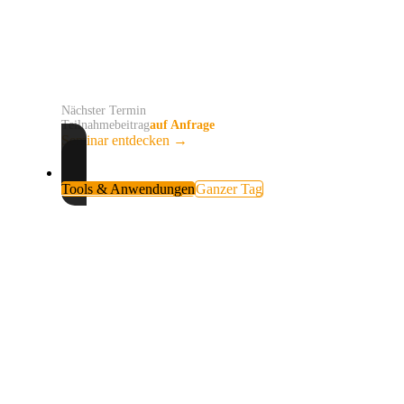
Du entwickelst daraus mit KI passende Inhalte für
Deine Website und Social Media, die nach Deinem
Unternehmen klingen und regelmäßig umgesetzt
werden können.
Nächster Termin
auf Anfrage
Teilnahmebeitrag
auf Anfrage
Seminar entdecken
→
Tools & Anwendungen
Ganzer Tag
Handwerks-Apps und Formulare
selbst erstellen
Du brauchst eine kleine digitale Lösung, doch kein
Anbieter bildet Deinen Arbeitsablauf passend ab? Du
entwickelst ohne Programmierkenntnisse eine eigene
App oder ein digitales Formular für einen konkreten
Einsatz in Deinem Handwerksbetrieb.