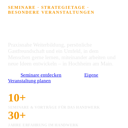
SEMINARE · STRATEGIETAGE ·
BESONDERE VERANSTALTUNGEN
Ein besonderer Ort für Menschen, die
das Handwerk weiterbringen.
Praxisnahe Weiterbildung, persönliche
Gastfreundschaft und ein Umfeld, in dem
Menschen gerne lernen, miteinander arbeiten und
neue Ideen entwickeln – in Hochheim am Main.
Seminare entdecken
Eigene
Veranstaltung planen
10+
SEMINARE & VORTRÄGE FÜR DAS HANDWERK
30+
JAHRE ERFAHRUNG IM HANDWERK