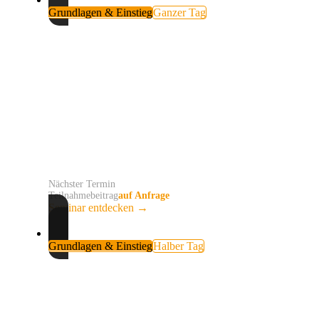
Grundlagen & Einstieg
Ganzer Tag
KI-Grundlagen für das Handwerk
Einzelne Fragen an ChatGPT ergeben noch keine
verlässliche Arbeitsweise. Du lernst, betriebliche
Aufgaben klar zu beschreiben und KI mit einer echten
Aufgabe aus Deinem Handwerksbetrieb sinnvoll
einzusetzen.
Nächster Termin
auf Anfrage
Teilnahmebeitrag
auf Anfrage
Seminar entdecken
→
Grundlagen & Einstieg
Halber Tag
KI einfach erklärt – für Frauen im
Handwerk