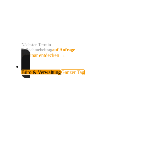
Du hörst überall von KI und weißt noch nicht, was
davon für Dich wirklich hilfreich ist? Du verstehst die
Grundlagen ohne Fachsprache und setzt in einer kleinen
Frauengruppe Deine erste eigene Aufgabe um.
Nächster Termin
auf Anfrage
Teilnahmebeitrag
auf Anfrage
Seminar entdecken
→
Büro & Verwaltung
Ganzer Tag
KI im Büroalltag - für Frauen im
Handwerk
E-Mails, Angebote, Protokolle und wiederkehrende
Büroaufgaben kosten jeden Tag Zeit. Du entwickelst mit
KI eigene Vorlagen und Arbeitsweisen, die zu Deinen
Aufgaben im Handwerksbüro passen.