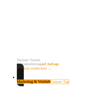
KI-STRATEGIE FÜR
UNTERNEHMERINNEN UND
UNTERNEHMER
Neue KI-Werkzeuge lösen keine unklaren Prozesse. Du
bewertest Deine Systeme, setzt die ersten drei Prioritäten
und entwickelst einen klaren Fahrplan für die nächsten
zwölf Monate.
Nächster Termin
auf Anfrage
Teilnahmebeitrag
auf Anfrage
Seminar entdecken
→
Marketing & Vertrieb
Ganzer Tag
MARKETING MIT KI
Gute Themen entstehen jeden Tag in Deinem Betrieb.